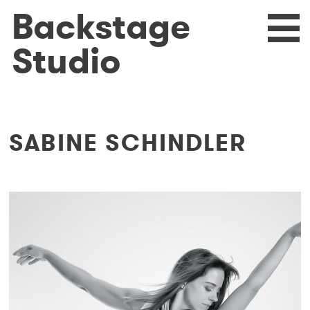
Direkt
Backstage
eturn
N
zum
Inhalt
Studio
SABINE SCHINDLER